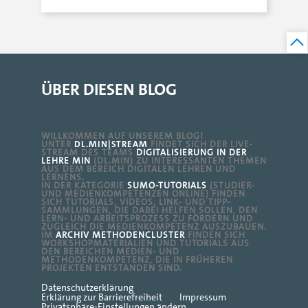
ÜBER DIESEN BLOG
WILLKOMMEN AUF UNSEREM BLOG!
DL.MIN|STREAM
UNTER
FINDET SICH DER LIVE-
STREAM DES TEAMS
DIGITALISIERUNG IN DER
LEHRE MIN
(DL.MIN) ZU INTERESSANTEN THEMEN
AUS DEM BEREICH DIGITALEN LEHREN UND
LERNENS.
IN DER KATEGORIE
SUMO-TUTORIALS
(STUDIER-
UND MEDIENKOMPETENZEN ONLINE) FINDEN
SICH TUTORIALS, VIDEOS, LINK- UND TIPP-
SAMMLUNGEN, DIE DABEI HELFEN SOLLEN, DEN
LERN- UND ARBEITSPROZESS ZU FÖRDERN UND
ZUGLEICH DIE MEDIENKOMPETENZ AUSZUBAUEN.
IM
ARCHIV METHODENCLUSTER
FINDEN SICH
WORKSHOPMATERIALIEN UND TUTORIALS AUS
DEN BEREICHEN MEDIEN- UND
METHODENKOMPETENZ, DIE IN FRÜHEREN
PROJEKTEN ENTSTANDEN SIND.
Datenschutzerklärung
Erklärung zur Barrierefreiheit
Impressum
Privatsphäre-Einstellungen ändern